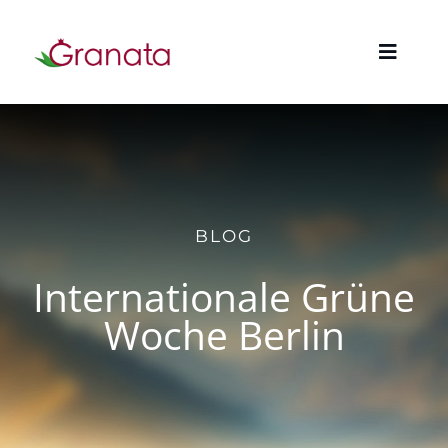
Zum
Inhalt
Toggle
springen
Naviga
HOME
UNTERNEHMEN
BLOG
UNSERE PRODUKTE
Internationale Grüne
Woche Berlin
AKTUELLES
KONTAKT